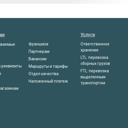
ии
Услуги
Франшиза
Ответственное
аваемые
хранение
Партнерам
LTL: перевозка
Вакансии
сборных грузов
и реквизиты
Маршруты и тарифы
FTL: перевозка
ы
Отдел качества
выделенным
Наложенный платеж
транспортом
магазинам