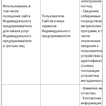
электронной
Использование, в
почты);
том числе
- Сведения,
посещение сайта
Пользователи
собираемые
Индивидуального
Сайтов и иных
посредством
предпринимателя,
сервисов
метрических
для заказа услуг
Индивидуального
программ, в то
Индивидуального
предпринимателя.
числе
предпринимателя
технические
и третьих лиц.
сведения о
пользовательс
устройствах и
идентификато
(cookies,
геолокация
устройства,
метаданные и п
- Фамилия, имя,
отчество;
- Контактная
информация