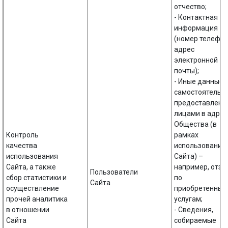
отчество;
- Контактная
информация
(номер телефон
адрес
электронной
почты);
- Иные данные,
самостоятельн
предоставленн
лицами в адрес
Общества (в
Контроль
рамках
качества
использования
использования
Сайта) –
Сайта, а также
например, отз
Пользователи
сбор статистики и
по
Сайта
осуществление
приобретенным
прочей аналитика
услугам;
в отношении
- Сведения,
Сайта
собираемые