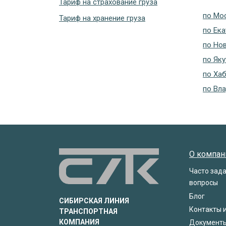
Тариф на страхование груза
по Мо
Тариф на хранение груза
по Ека
по Но
по Яку
по Ха
по Вл
О компан
Часто зад
вопросы
Блог
СИБИРСКАЯ ЛИНИЯ
Контакты 
ТРАНСПОРТНАЯ
КОМПАНИЯ
Документ