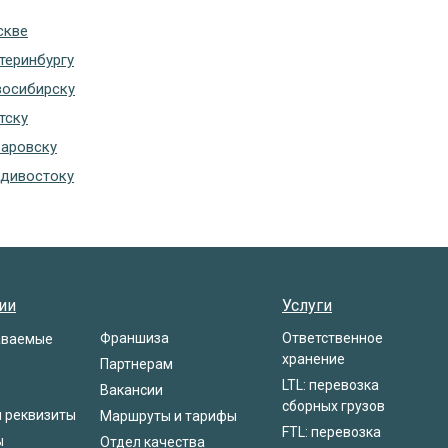
скве
теринбургу
восибирску
тску
баровску
адивостоку
ии
Услуги
Франшиза
Ответственное
аваемые
хранение
Партнерам
LTL: перевозка
Вакансии
сборных грузов
и реквизиты
Маршруты и тарифы
FTL: перевозка
ы
Отдел качества